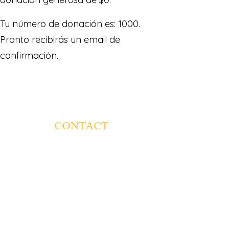
Tu número de donación es: 1000.
Pronto recibirás un email de
confirmación.
CONTACT
St. Genevieve Catholic School
4854 W. Montana St.
Chicago, IL 60639
Email:
rsaucedo@stgschool.org
Phone:
773-237-7131
Fax:
773-250-2380