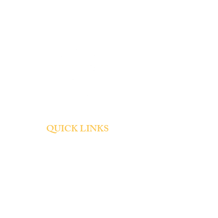
Hours:
7:45 a.m (Doors)
8:00 a.m (Classes begin)
QUICK LINKS
About
Admissions
Tuition and Fees
Student Life
Contact