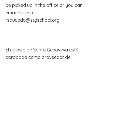
be picked up in the office or you can
email Rosie at
rsaucedo@stgschool.org
---
El colegio de Santa Genoveva está
aprobada como proveedor de
asistencia para el cuidado los Niños
(Action for Children) de Illinois. Los
niños de 5 a 12 son elegibles para
ayuda financiero con el programa de
cuidado de antes y después de la
escuela.​Solo los niños de 3 y 4 años
de edad son elegibles para la ayuda
financiera por medio de Action for
Children. Para más información