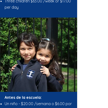
Three children $63.00 /week or $17.00
per day ​
​Antes de la escuela:
Un niño - $20.00 /semana o $6.00 por